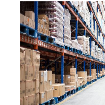
View
Larger
Image