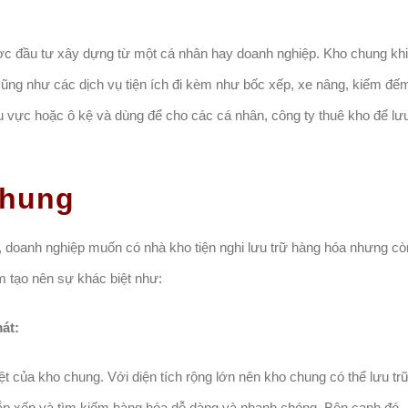
ợc đầu tư xây dựng từ một cá nhân hay doanh nghiệp. Kho chung khi
ũng như các dịch vụ tiện ích đi kèm như bốc xếp, xe nâng, kiểm đế
u vực hoặc ô kệ và dùng để cho các cá nhân, công ty thuê kho để lư
chung
, doanh nghiệp muốn có nhà kho tiện nghi lưu trữ hàng hóa nhưng cò
m tạo nên sự khác biệt như:
mát:
t của kho chung. Với diện tích rộng lớn nên kho chung có thể lưu tr
 sắp xếp và tìm kiếm hàng hóa dễ dàng và nhanh chóng. Bên cạnh đó,