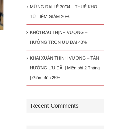
MỪNG ĐẠI LỄ 30/04 – THUÊ KHO
TỪ LIÊM GIẢM 20%
KHỞI ĐẦU THỊNH VƯỢNG –
HƯỞNG TRỌN ƯU ĐÃI 40%
KHAI XUÂN THỊNH VƯỢNG – TẬN
HƯỞNG ƯU ĐÃI | Miễn phí 2 Tháng
| Giảm đến 25%
Recent Comments