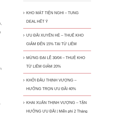
KHO MÁT TIỆN NGHI – TUNG
DEAL HẾT Ý
m,
u
ƯU ĐÃI XUYÊN HÈ – THUÊ KHO
GIẢM ĐẾN 15% TẠI TỪ LIÊM
MỪNG ĐẠI LỄ 30/04 – THUÊ KHO
TỪ LIÊM GIẢM 20%
n
KHỞI ĐẦU THỊNH VƯỢNG –
HƯỞNG TRỌN ƯU ĐÃI 40%
KHAI XUÂN THỊNH VƯỢNG – TẬN
ữ
HƯỞNG ƯU ĐÃI | Miễn phí 2 Tháng