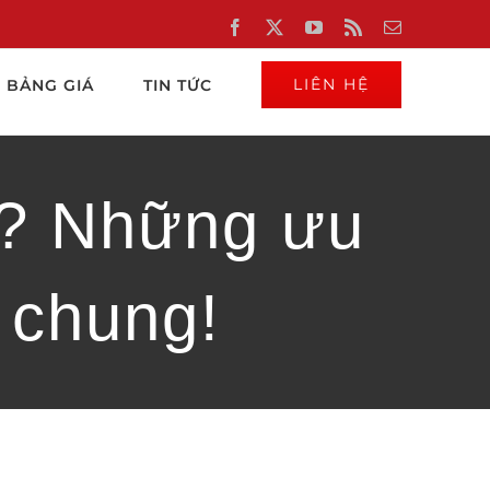
Facebook
X
YouTube
Rss
Email
LIÊN HỆ
BẢNG GIÁ
TIN TỨC
g? Những ưu
 chung!