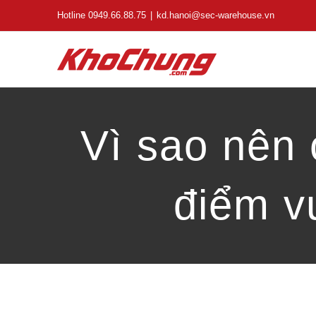
Skip
Hotline 0949.66.88.75
|
kd.hanoi@sec-warehouse.vn
to
content
Vì sao nên
điểm v