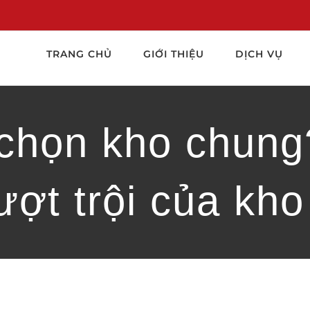
TRANG CHỦ
GIỚI THIỆU
DỊCH VỤ
 chọn kho chun
ượt trội của kho