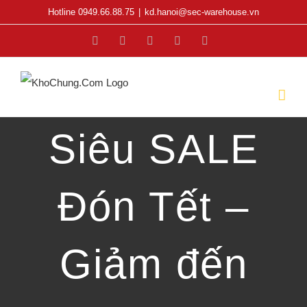
Skip
Hotline 0949.66.88.75
|
kd.hanoi@sec-warehouse.vn
to
Facebook
X
YouTube
Rss
Email
content
Siêu SALE
Đón Tết –
Giảm đến