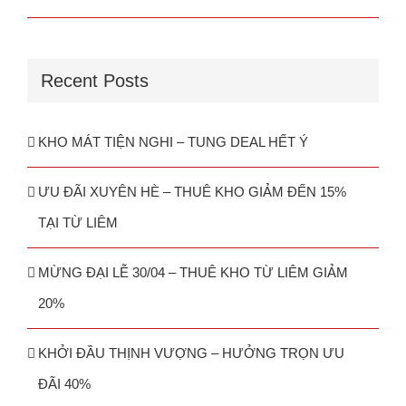
Recent Posts
KHO MÁT TIỆN NGHI – TUNG DEAL HẾT Ý
ƯU ĐÃI XUYÊN HÈ – THUÊ KHO GIẢM ĐẾN 15%
TẠI TỪ LIÊM
MỪNG ĐẠI LỄ 30/04 – THUÊ KHO TỪ LIÊM GIẢM
20%
KHỞI ĐẦU THỊNH VƯỢNG – HƯỞNG TRỌN ƯU
ĐÃI 40%