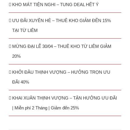
KHO MÁT TIỆN NGHI – TUNG DEAL HẾT Ý
ƯU ĐÃI XUYÊN HÈ – THUÊ KHO GIẢM ĐẾN 15%
TẠI TỪ LIÊM
MỪNG ĐẠI LỄ 30/04 – THUÊ KHO TỪ LIÊM GIẢM
20%
KHỞI ĐẦU THỊNH VƯỢNG – HƯỞNG TRỌN ƯU
ĐÃI 40%
KHAI XUÂN THỊNH VƯỢNG – TẬN HƯỞNG ƯU ĐÃI
| Miễn phí 2 Tháng | Giảm đến 25%