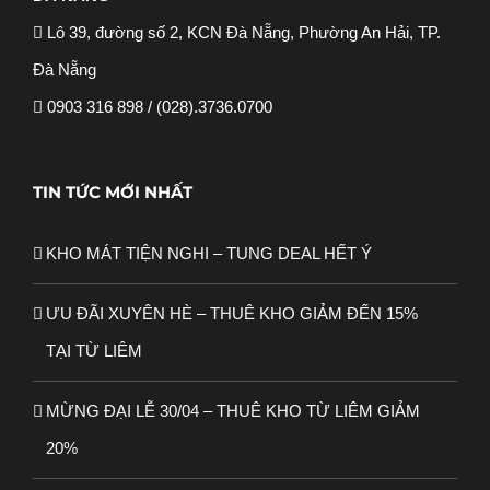
Lô 39, đường số 2, KCN Đà Nẵng, Phường An Hải, TP.
Đà Nẵng
0903 316 898 / (028).3736.0700
TIN TỨC MỚI NHẤT
KHO MÁT TIỆN NGHI – TUNG DEAL HẾT Ý
ƯU ĐÃI XUYÊN HÈ – THUÊ KHO GIẢM ĐẾN 15%
TẠI TỪ LIÊM
MỪNG ĐẠI LỄ 30/04 – THUÊ KHO TỪ LIÊM GIẢM
20%