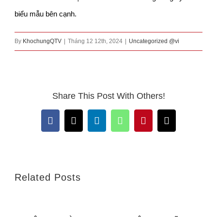
biểu mẫu bên cạnh.
By
KhochungQTV
|
Tháng 12 12th, 2024
|
Uncategorized @vi
Share This Post With Others!
Facebook
X
LinkedIn
WhatsApp
Pinterest
Email
Related Posts