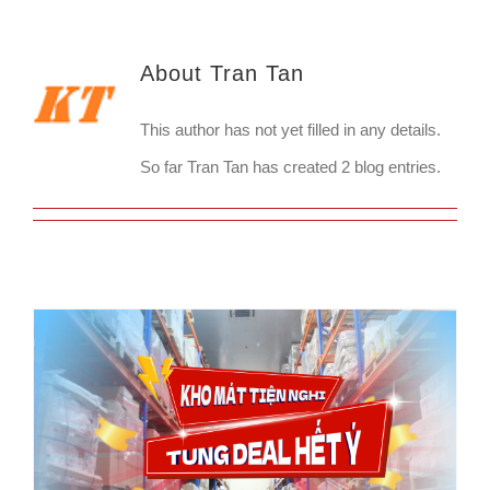
About
Tran Tan
This author has not yet filled in any details.
So far Tran Tan has created 2 blog entries.
KHO MÁT TIỆN NGHI – TUNG DEAL HẾT Ý