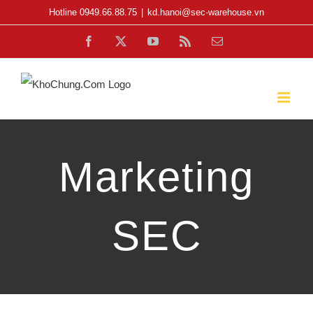
Skip
Hotline 0949.66.88.75
|
kd.hanoi@sec-warehouse.vn
to
Facebook
X
YouTube
Rss
Email
content
Marketing
SEC