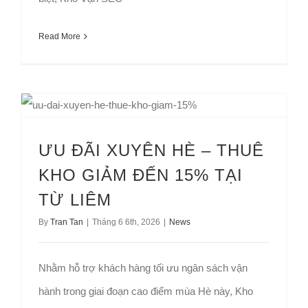
Read More
ƯU ĐÃI XUYÊN HÈ – THUÊ KHO GIẢM ĐẾN 15% TẠI TỪ LIÊM
ƯU ĐÃI XUYÊN HÈ – THUÊ
KHO GIẢM ĐẾN 15% TẠI
TỪ LIÊM
By
Tran Tan
|
Tháng 6 6th, 2026
|
News
Nhằm hỗ trợ khách hàng tối ưu ngân sách vận
hành trong giai đoạn cao điểm mùa Hè này, Kho